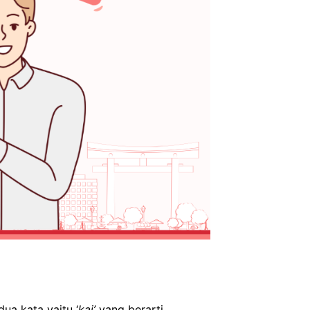
ua kata yaitu ‘
kai’
yang berarti