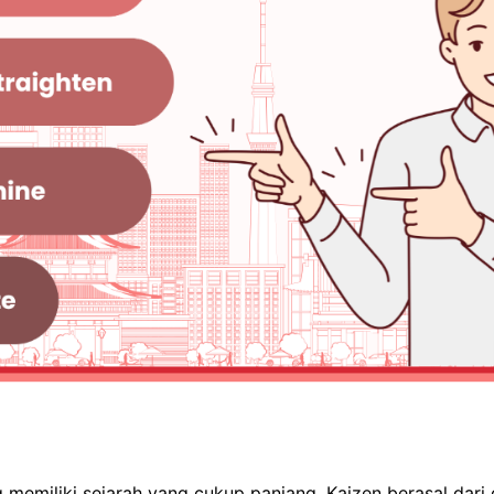
memiliki sejarah yang cukup panjang. Kaizen berasal dari d